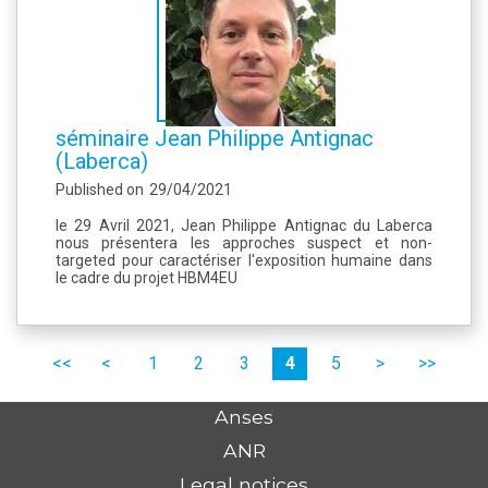
séminaire Jean Philippe Antignac
(Laberca)
Published on
29/04/2021
le 29 Avril 2021, Jean Philippe Antignac du Laberca
nous présentera les approches suspect et non-
targeted pour caractériser l'exposition humaine dans
le cadre du projet HBM4EU
Pages
premier
précédent
1
2
3
4
5
suivant
dernier
Anses
ANR
Legal notices